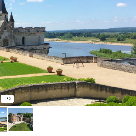
1
/
2