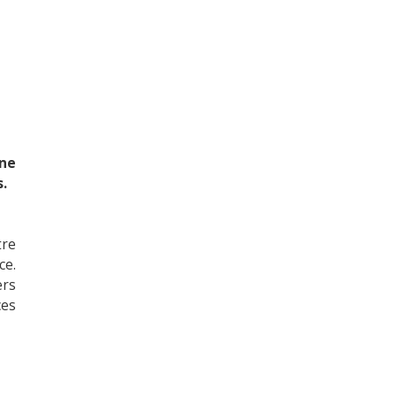
Une
s.
tre
ce.
ers
ces