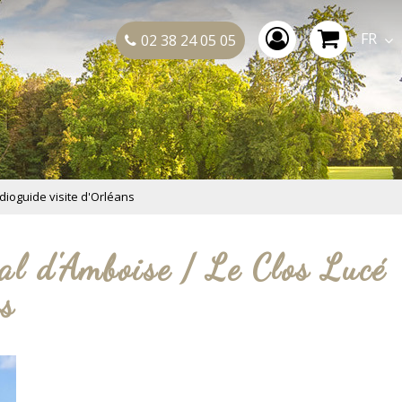
FR
02 38 24 05 05
ioguide visite d'Orléans
al d'Amboise / Le Clos Lucé
ns