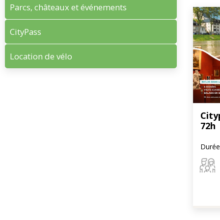
Parcs, châteaux et événements
CityPass
Location de vélo
City
72h
Durée