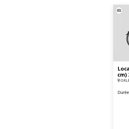
Loca
cm) 
ORL
Durée