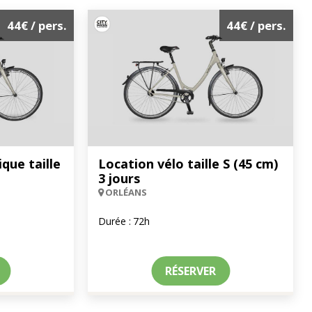
44€
/ pers.
44€
/ pers.
ique taille
Location vélo taille S (45 cm)
3 jours
ORLÉANS
Durée :
72h
RÉSERVER