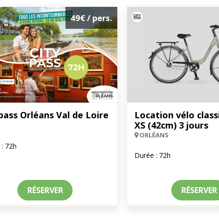
49€
/ pers.
pass Orléans Val de Loire
Location vélo class
XS (42cm) 3 jours
ORLÉANS
 :
72h
Durée :
72h
RÉSERVER
RÉSERVER