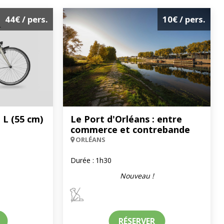
44€
/ pers.
10€
/ pers.
 L (55 cm)
Le Port d'Orléans : entre
commerce et contrebande
ORLÉANS
Durée :
1h30
Nouveau !
RÉSERVER