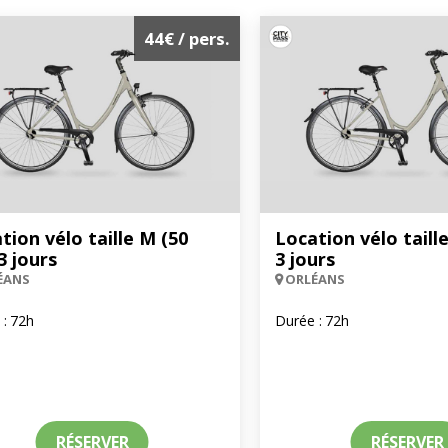
44€
/ pers.
tion vélo taille M (50
Location vélo taille
3 jours
3 jours
ÉANS
ORLÉANS
 :
72h
Durée :
72h
RÉSERVER
RÉSERVER