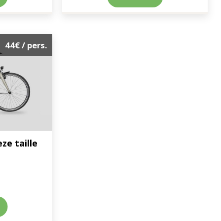
44€
/ pers.
ze taille