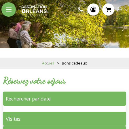
FR
Accueil
>
Bons cadeaux
Réservez votre séjour
Rechercher par date
Visites