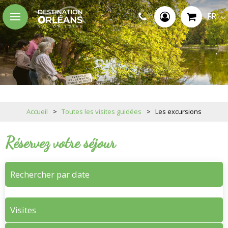
FR
Accueil
>
Toutes les visites guidées
>
Les excursions
Réservez votre séjour
Rechercher par date
Visites