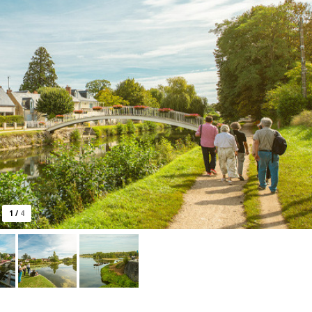
1
/
4