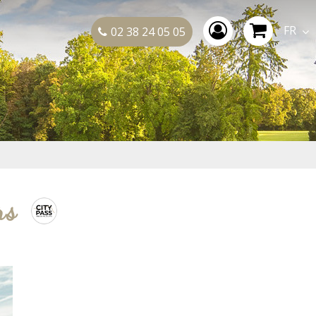
FR
02 38 24 05 05
rs