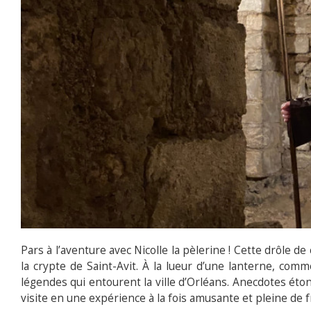
Pars à l’aventure avec Nicolle la pèlerine ! Cette drôle
la crypte de Saint-Avit. À la lueur d’une lanterne, com
légendes qui entourent la ville d’Orléans. Anecdotes ét
visite en une expérience à la fois amusante et pleine de f