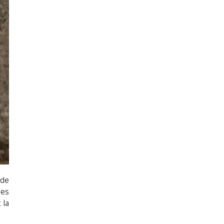
 de
des
 la