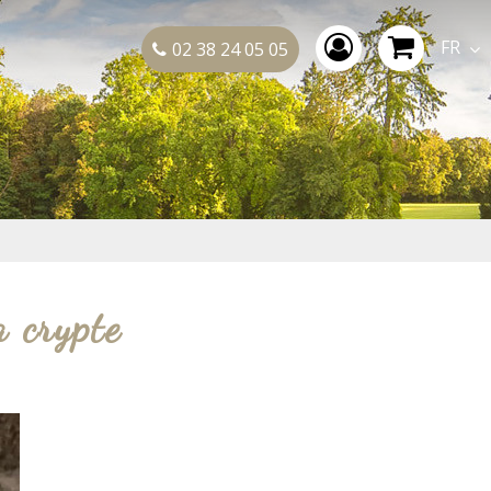
FR
02 38 24 05 05
 crypte