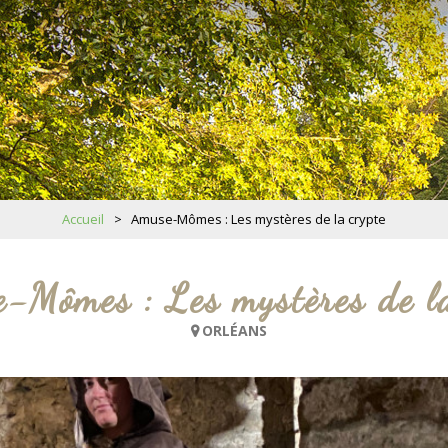
Accueil
>
Amuse-Mômes : Les mystères de la crypte
-Mômes : Les mystères de la
ORLÉANS