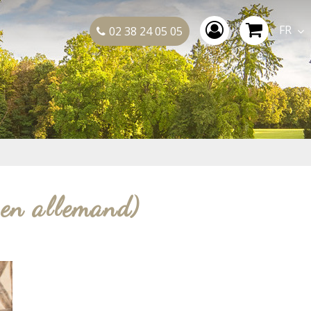
FR
02 38 24 05 05
 en allemand)