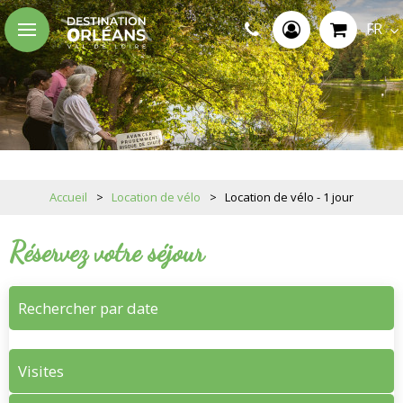
FR
Accueil
>
Location de vélo
>
Location de vélo - 1 jour
Réservez votre séjour
Rechercher par date
Visites